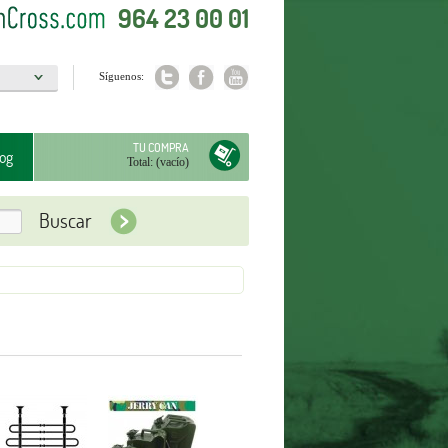
964 23 00 01
Síguenos:
a
TU COMPRA
og
Total:
(vacío)