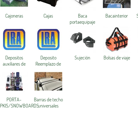
Cajoneras
Cajas
Baca
Bacainterior
portaequipaje
Depositos
Deposito
Sujeción
Bolsas de viaje
auxiliares de
Reemplazo de
combustible
combustible
PORTA-
Barras de techo
PKIS/SNOWBOARDS
universales