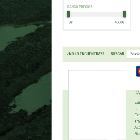
RANGO PRECIOS
¿NO LO ENCUENTRAS?
BUSCAR:
CA
Equ
Lla
Exp
Tra
Acc
Re