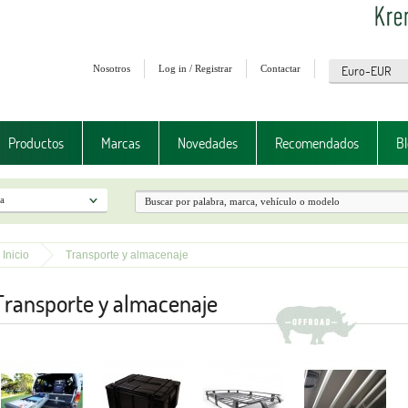
Nosotros
Log in / Registrar
Contactar
Productos
Marcas
Novedades
Recomendados
Bl
Inicio
Transporte y almacenaje
Transporte y almacenaje