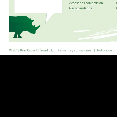
Accesorios competición
Recomendados
© 2012 KrenCross Offroad S.L.
Términos y condiciones
Política de pr