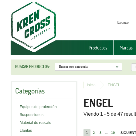
Nosotros
Productos
Marcas
BUSCAR PRODUCTOS:
Inicio
ENGEL
Categorías
ENGEL
Equipos de protección
Viendo 1 - 5 de 47 resul
Suspensiones
Material de rescate
Llantas
1
...
2
3
10
SIGUIEN