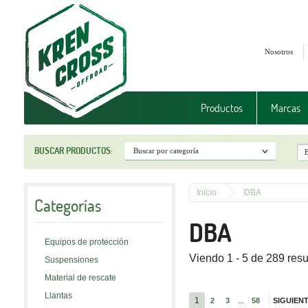
Nosotros
Productos
Marcas
BUSCAR PRODUCTOS:
Inicio
DBA
Categorías
DBA
Equipos de protección
Viendo 1 - 5 de 289 res
Suspensiones
Material de rescate
Llantas
1
...
2
3
58
SIGUIEN