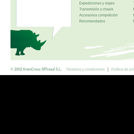
Expediciones y viajes
Transmisión y chasis
Accesorios competición
Recomendados
© 2012 KrenCross Offroad S.L.
Términos y condiciones
Política de pr