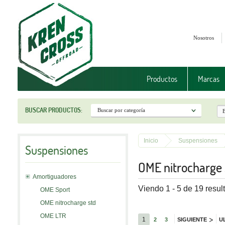
Nosotros
Productos
Marcas
BUSCAR PRODUCTOS:
Inicio
Suspensiones
Suspensiones
OME nitrocharge 
Amortiguadores
Viendo 1 - 5 de 19 resul
OME Sport
OME nitrocharge std
OME LTR
>
1
2
3
SIGUIENTE
U