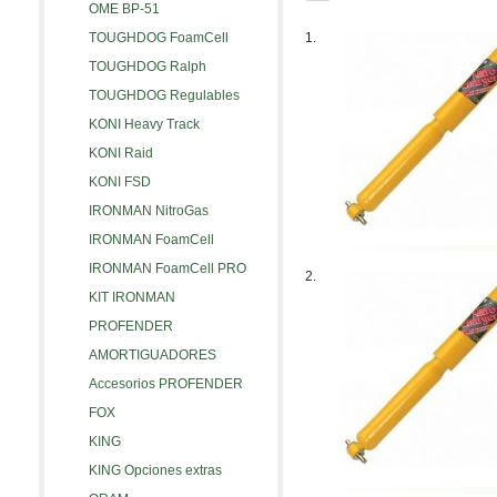
OME BP-51
TOUGHDOG FoamCell
1.
TOUGHDOG Ralph
TOUGHDOG Regulables
KONI Heavy Track
KONI Raid
KONI FSD
IRONMAN NitroGas
IRONMAN FoamCell
IRONMAN FoamCell PRO
2.
KIT IRONMAN
PROFENDER
AMORTIGUADORES
Accesorios PROFENDER
FOX
KING
KING Opciones extras