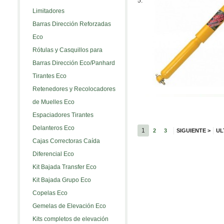
5.
Limitadores
Barras Dirección Reforzadas
Eco
Rótulas y Casquillos para
Barras Dirección Eco/Panhard
Tirantes Eco
Retenedores y Recolocadores
de Muelles Eco
Espaciadores Tirantes
Delanteros Eco
1
2
3
SIGUIENTE
>
UL
Cajas Correctoras Caída
Diferencial Eco
Kit Bajada Transfer Eco
Kit Bajada Grupo Eco
Copelas Eco
Gemelas de Elevación Eco
Kits completos de elevación