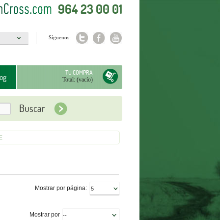
964 23 00 01
Síguenos:
a
TU COMPRA
og
Total:
(vacío)
E
Mostrar por página:
Mostrar por