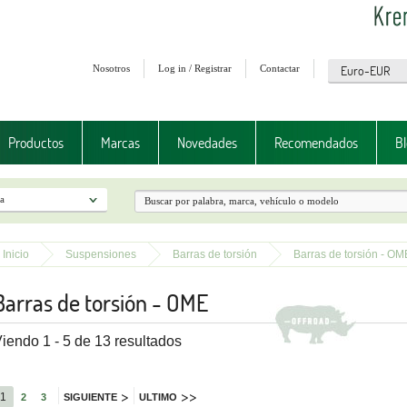
Nosotros
Log in / Registrar
Contactar
Productos
Marcas
Novedades
Recomendados
Bl
Inicio
Suspensiones
Barras de torsión
Barras de torsión - OM
Barras de torsión - OME
iendo 1 - 5 de 13 resultados
>
>>
1
2
3
SIGUIENTE
ULTIMO