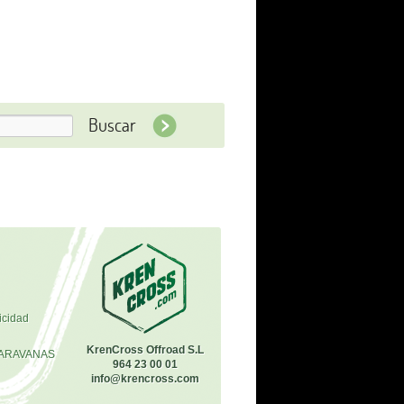
icidad
KrenCross Offroad S.L
ARAVANAS
964 23 00 01
info@krencross.com