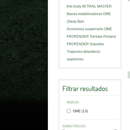
Kits body lift TRAIL MASTER
Barras estabilizadoras OME
(Sway Bar)
Accesorios suspensión OME
PROFENDER Torretas Proland
PROFENDER Soportes
Trapecios delanteros
superiores
Filtrar resultados
MARCAS
OME (13)
RANGO PRECIOS