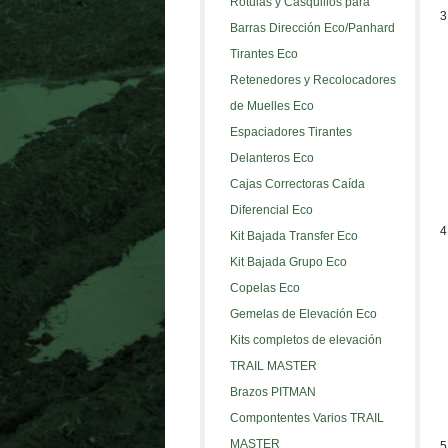
Rótulas y Casquillos para
3
Barras Dirección Eco/Panhard
Tirantes Eco
Retenedores y Recolocadores
de Muelles Eco
Espaciadores Tirantes
Delanteros Eco
Cajas Correctoras Caída
Diferencial Eco
4
Kit Bajada Transfer Eco
Kit Bajada Grupo Eco
Copelas Eco
Gemelas de Elevación Eco
Kits completos de elevación
TRAIL MASTER
Brazos PITMAN
Compontentes Varios TRAIL
MASTER
5