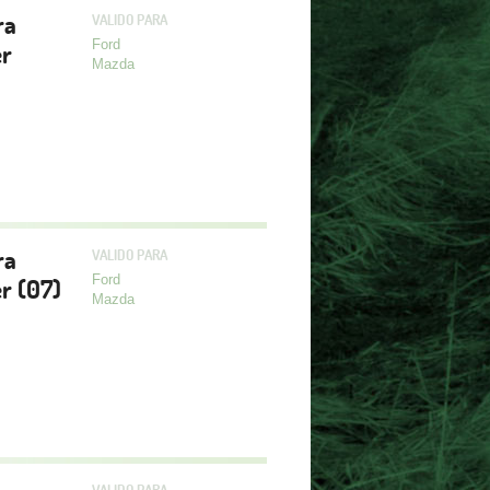
ra
VALIDO PARA
Ford
r
Mazda
ra
VALIDO PARA
Ford
r (07)
Mazda