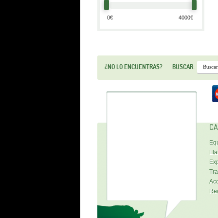
¿NO LO ENCUENTRAS?
BUSCAR:
CA
Equ
Lla
Exp
Tra
Acc
Re