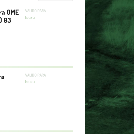
era OME
VALIDO PARA
Isuzu
) 03
ra
VALIDO PARA
Isuzu