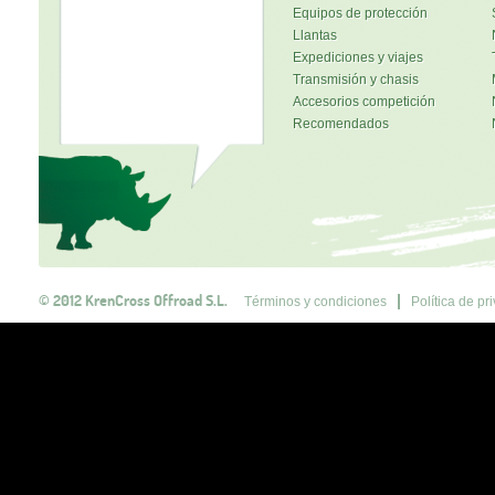
Equipos de protección
Llantas
Expediciones y viajes
Transmisión y chasis
Accesorios competición
Recomendados
© 2012 KrenCross Offroad S.L.
Términos y condiciones
Política de pr