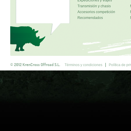
Expediciones y viajes
Transmisión y chasis
Accesorios competición
Recomendados
© 2012 KrenCross Offroad S.L.
Términos y condiciones
Política de pr