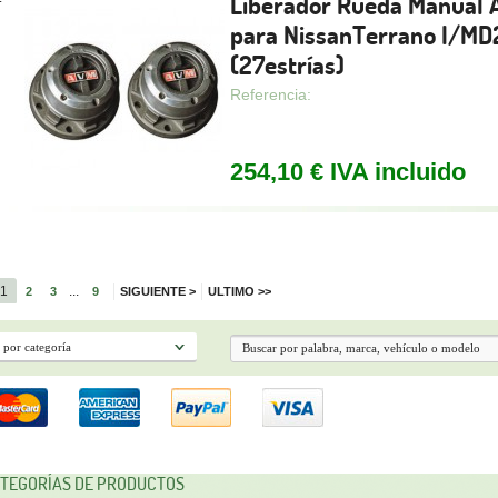
Liberador Rueda Manual
para NissanTerrano I/MD
(27estrías)
Referencia:
254,10 € IVA incluido
1
...
2
3
9
SIGUIENTE
>
ULTIMO
>>
TEGORÍAS DE PRODUCTOS