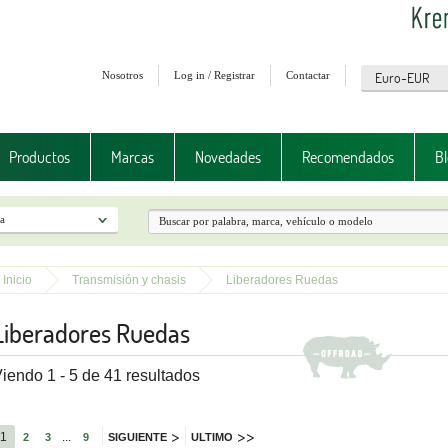
Nosotros
Log in / Registrar
Contactar
Productos
Marcas
Novedades
Recomendados
Bl
Inicio
Transmisión y chasis
Liberadores Ruedas
Liberadores Ruedas
iendo 1 - 5 de 41 resultados
>
>>
1
...
2
3
9
SIGUIENTE
ULTIMO