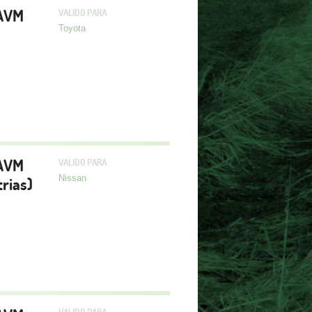
 AVM
VALIDO PARA
Toyota
 AVM
VALIDO PARA
Nissan
trias)