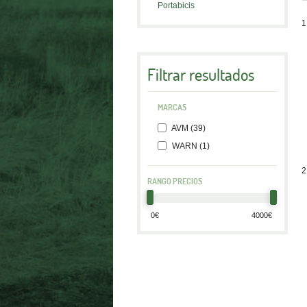
Portabicis
1
Filtrar resultados
MARCAS
AVM (39)
WARN (1)
2
RANGO PRECIOS