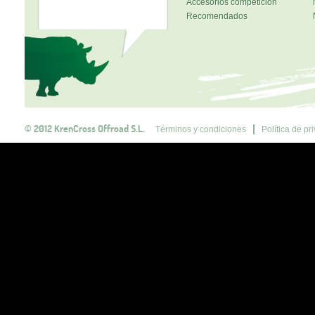
Accesorios competición
Recomendados
© 2012 KrenCross Offroad S.L.
Términos y condiciones
Política de pr