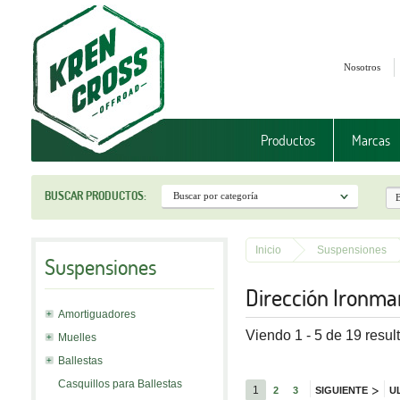
Nosotros
Productos
Marcas
BUSCAR PRODUCTOS:
Inicio
Suspensiones
Suspensiones
Dirección Ironma
Amortiguadores
Viendo 1 - 5 de 19 resul
Muelles
Ballestas
Casquillos para Ballestas
>
1
2
3
SIGUIENTE
U