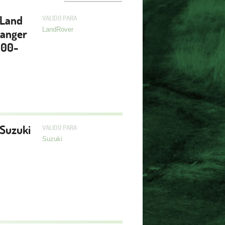
 Land
VALIDO PARA
LandRover
Ranger
200-
 Suzuki
VALIDO PARA
Suzuki