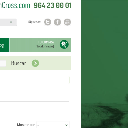
964 23 00 01
Síguenos:
a
TU COMPRA
og
Total:
(vacío)
Mostrar por