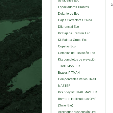
de Muelles Eco
3
Espaciadores Tirantes
Delanteros Eco
Cajas Correctoras Caída
Diferencial Eco
Kit Bajada Transfer Eco
Kit Bajada Grupo Eco
Copelas Eco
Gemelas de Elevación Eco
Kits completos de elevación
TRAIL MASTER
Brazos PITMAN
Compontentes Varios TRAIL
MASTER
Kits body lift TRAIL MASTER
Barras estabilizadoras OME
(Sway Bar)
Accesorios suspensión OME