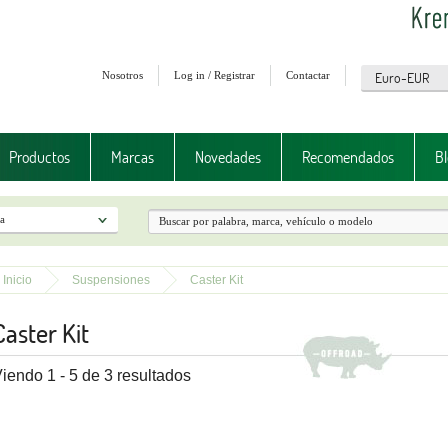
Nosotros
Log in / Registrar
Contactar
Productos
Marcas
Novedades
Recomendados
Bl
Inicio
Suspensiones
Caster Kit
Caster Kit
iendo 1 - 5 de 3 resultados