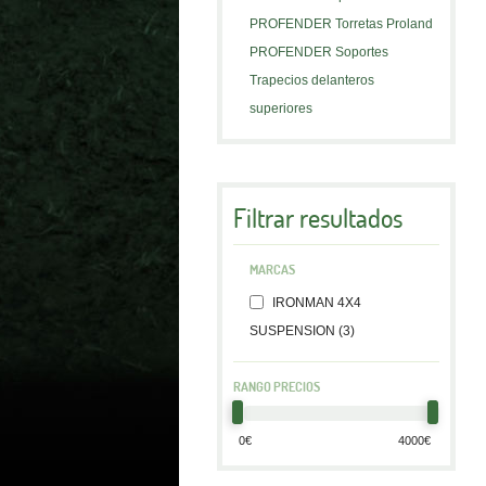
PROFENDER Torretas Proland
PROFENDER Soportes
Trapecios delanteros
superiores
Filtrar resultados
MARCAS
IRONMAN 4X4
SUSPENSION (3)
RANGO PRECIOS