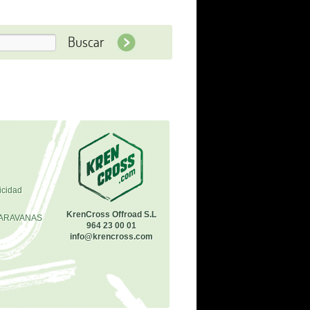
icidad
KrenCross Offroad S.L
ARAVANAS
964 23 00 01
info@krencross.com