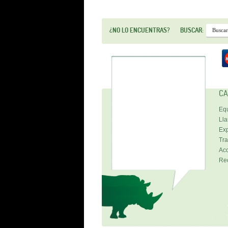
¿NO LO ENCUENTRAS?
BUSCAR:
CA
Equ
Lla
Exp
Tra
Acc
Re