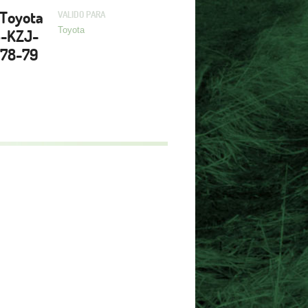
 Toyota
VALIDO PARA
Toyota
3-KZJ-
-78-79