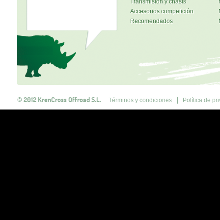
Transmisión y chasis
Accesorios competición
Recomendados
© 2012 KrenCross Offroad S.L.
Términos y condiciones
Política de pr