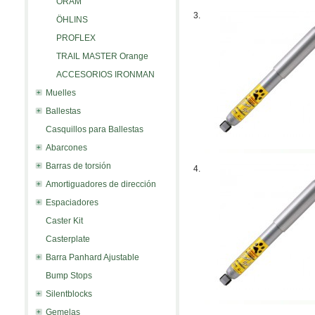
ORAM
3.
ÖHLINS
PROFLEX
TRAIL MASTER Orange
ACCESORIOS IRONMAN
Muelles
Ballestas
Casquillos para Ballestas
Abarcones
Barras de torsión
4.
Amortiguadores de dirección
Espaciadores
Caster Kit
Casterplate
Barra Panhard Ajustable
Bump Stops
Silentblocks
Gemelas