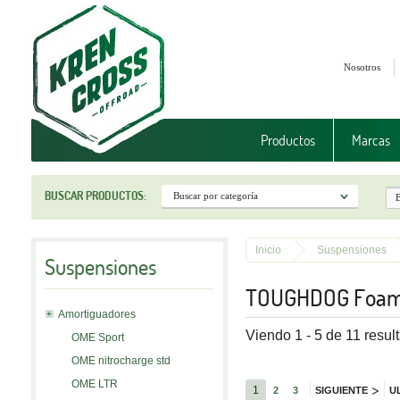
Nosotros
Productos
Marcas
BUSCAR PRODUCTOS:
Inicio
Suspensiones
Suspensiones
TOUGHDOG Foam
Amortiguadores
Viendo 1 - 5 de 11 resul
OME Sport
OME nitrocharge std
OME LTR
>
1
2
3
SIGUIENTE
U