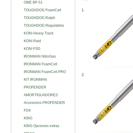
OME BP-51
TOUGHDOG FoamCell
1.
TOUGHDOG Ralph
TOUGHDOG Regulables
KONI Heavy Track
KONI Raid
KONI FSD
IRONMAN NitroGas
IRONMAN FoamCell
IRONMAN FoamCell PRO
2.
KIT IRONMAN
PROFENDER
AMORTIGUADORES
Accesorios PROFENDER
FOX
KING
KING Opciones extras