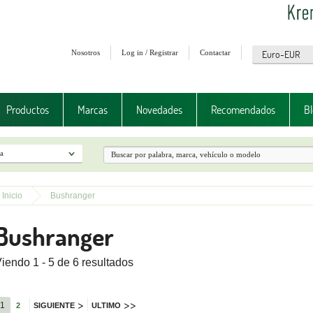
Nosotros
Log in / Registrar
Contactar
Productos
Marcas
Novedades
Recomendados
Bl
Inicio
Bushranger
Bushranger
iendo 1 - 5 de 6 resultados
>
>>
1
2
SIGUIENTE
ULTIMO