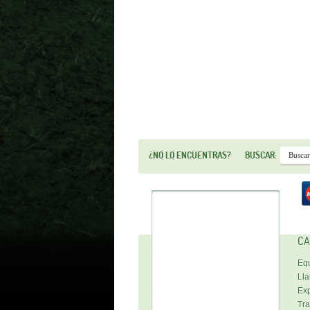
¿NO LO ENCUENTRAS?
BUSCAR:
CA
Equ
Lla
Exp
Tra