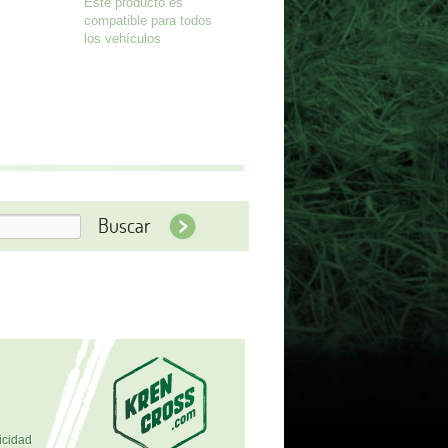
Este producto es
compatible para todos
los vehículos
icidad