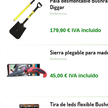
Pala desmontable Bushra
Diggar
Referencia:
179,90 € IVA incluido
Sierra plegable para mad
.
Referencia:
45,00 € IVA incluido
Tira de leds flexible Bus
.