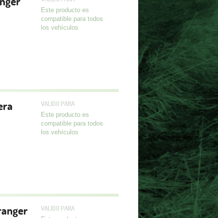
nger
Este producto es
compatible para todos
los vehículos
era
VALIDO PARA
Este producto es
compatible para todos
los vehículos
hranger
VALIDO PARA