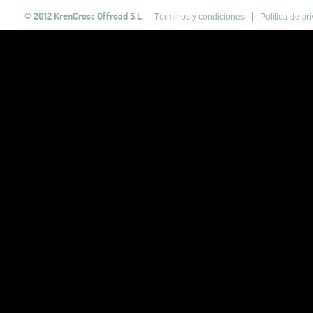
© 2012 KrenCross Offroad S.L.
Términos y condiciones
Política de pr