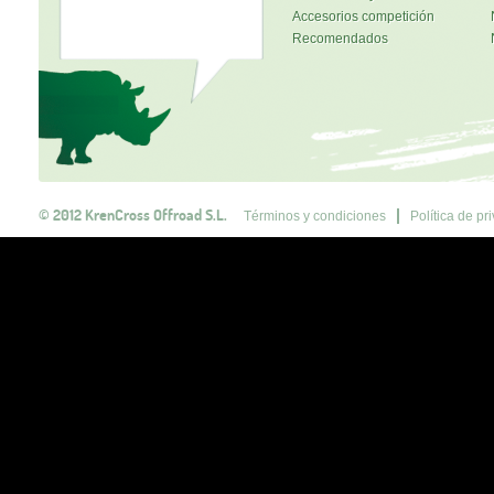
Accesorios competición
Recomendados
© 2012 KrenCross Offroad S.L.
Términos y condiciones
Política de pr