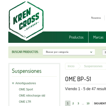
Nosotros
Productos
Marcas
BUSCAR PRODUCTOS:
Inicio
Suspensiones
Suspensiones
OME BP-51
Amortiguadores
Viendo 1 - 5 de 47 resul
OME Sport
OME nitrocharge std
OME LTR
1
...
2
3
10
SIGUIEN