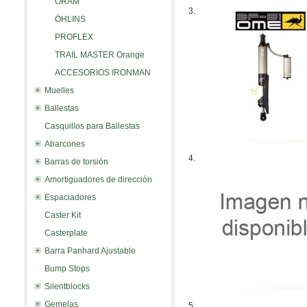
ORAM
3.
ÖHLINS
PROFLEX
TRAIL MASTER Orange
ACCESORIOS IRONMAN
Muelles
Ballestas
Casquillos para Ballestas
Abarcones
4.
Barras de torsión
Amortiguadores de dirección
Espaciadores
Caster Kit
Casterplate
Barra Panhard Ajustable
Bump Stops
Silentblocks
Gemelas
5.