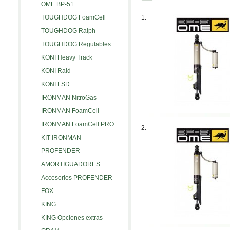
OME BP-51
TOUGHDOG FoamCell
1.
TOUGHDOG Ralph
TOUGHDOG Regulables
KONI Heavy Track
KONI Raid
KONI FSD
IRONMAN NitroGas
IRONMAN FoamCell
IRONMAN FoamCell PRO
2.
KIT IRONMAN
PROFENDER
AMORTIGUADORES
Accesorios PROFENDER
FOX
KING
KING Opciones extras