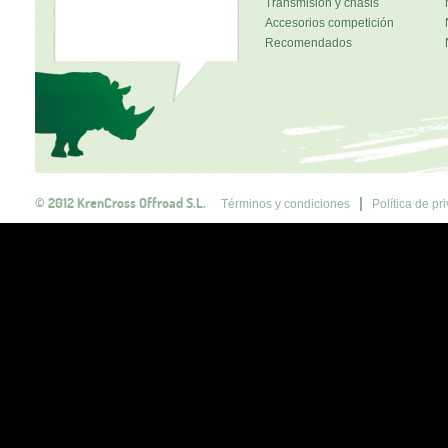
Transmisión y chasis
Accesorios competición
Recomendados
© 2012 KrenCross Offroad S.L.
Términos y condiciones
Política de pr