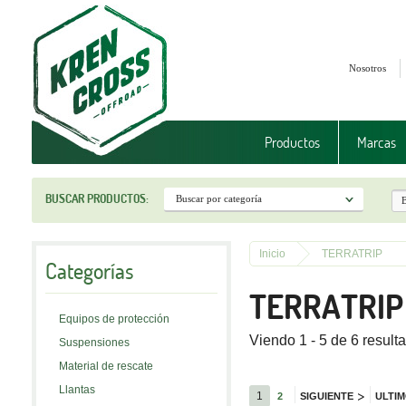
Nosotros
Productos
Marcas
BUSCAR PRODUCTOS:
Inicio
TERRATRIP
Categorías
TERRATRIP
Equipos de protección
Viendo 1 - 5 de 6 result
Suspensiones
Material de rescate
Llantas
>
1
2
SIGUIENTE
ULTI