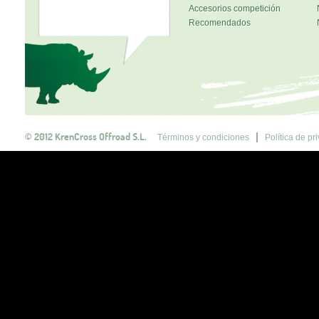
Accesorios competición
Recomendados
© 2012 KrenCross Offroad S.L.
Términos y condiciones
Política de pr