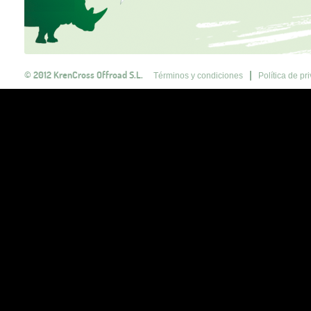
© 2012 KrenCross Offroad S.L.
Términos y condiciones
Política de pr