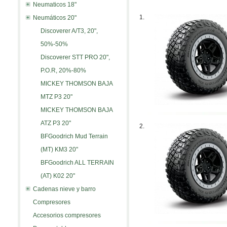
Neumaticos 18"
1.
Neumáticos 20"
Discoverer A/T3, 20",
50%-50%
Discoverer STT PRO 20",
P.O.R, 20%-80%
MICKEY THOMSON BAJA
MTZ P3 20"
MICKEY THOMSON BAJA
ATZ P3 20"
2.
BFGoodrich Mud Terrain
(MT) KM3 20"
BFGoodrich ALL TERRAIN
(AT) K02 20"
Cadenas nieve y barro
Compresores
Accesorios compresores