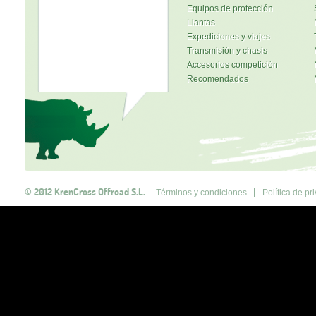
Equipos de protección
Llantas
Expediciones y viajes
Transmisión y chasis
Accesorios competición
Recomendados
© 2012 KrenCross Offroad S.L.
Términos y condiciones
Política de pr