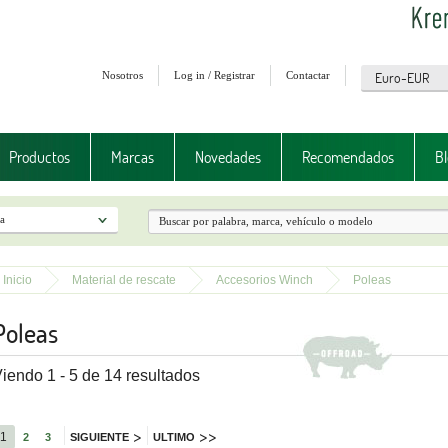
Nosotros
Log in / Registrar
Contactar
Productos
Marcas
Novedades
Recomendados
Bl
Inicio
Material de rescate
Accesorios Winch
Poleas
Poleas
iendo 1 - 5 de 14 resultados
>
>>
1
2
3
SIGUIENTE
ULTIMO