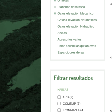
Grilletes
3
Planchas desatasco
Gatos elevación Mecanico
Gatos Elevacion Neumaticos
Gatos elevación Hidraulico
Anclas
Accesorios varios
Palas / cuchillas quitanieves
Esparcidores de sal
4
Filtrar resultados
MARCAS
ARB (2)
COMEUP (7)
IRONMAN 4X4
5