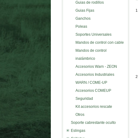
Guias de rodillos
Guias Fijas
1
Ganchos
Poleas
Soportes Universales
Mandos de control con cable
Mandos de control
inalámbrico
Accesorios Warn - ZEON
Accesorios Industriales
2
WARN / COME-UP
Accesorios COMEUP
Seguridad
Kit accesorios rescate
Otros
Soporte cabrestante oculto
Eslingas