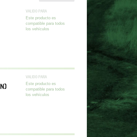
VALIDO PARA
Este producto es
compatible para todos
los vehículos
VALIDO PARA
Este producto es
TN)
compatible para todos
los vehículos