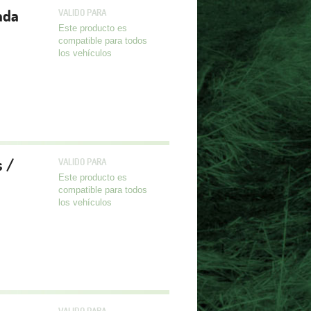
ada
VALIDO PARA
Este producto es
compatible para todos
los vehículos
 /
VALIDO PARA
Este producto es
compatible para todos
los vehículos