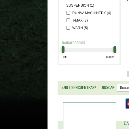
SUSPENSION (1)
RUNVA MACHINERY (4)
T-MAX (3)
WARN (5)
RANGO PRECIOS
¿NO LO ENCUENTRAS?
BUSCAR:
CA