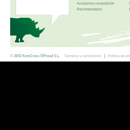
Accesorios competición
Recomendados
© 2012 KrenCross Offroad S.L.
Términos y condiciones
Política de pr