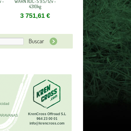
 -
WARN XDC-S 9.5/12v -
4310kg
3 751,61 €
icidad
KrenCross Offroad S.L
ARAVANAS
964 23 00 01
info@krencross.com