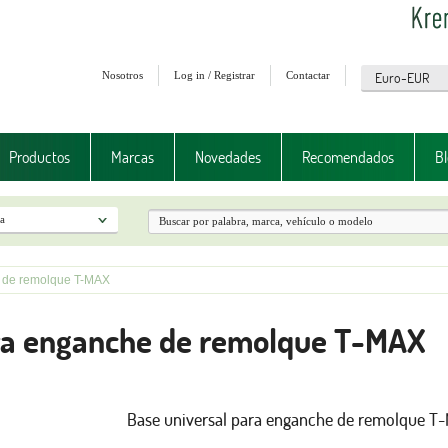
Nosotros
Log in / Registrar
Contactar
Productos
Marcas
Novedades
Recomendados
Bl
e de remolque T-MAX
ara enganche de remolque T-MAX
Base universal para enganche de remolque T