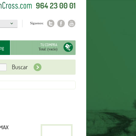
964 23 00 01
Síguenos:
a
TU COMPRA
og
Total:
(vacío)
-MAX