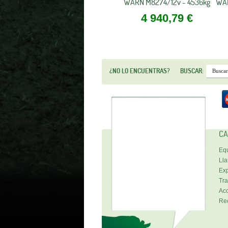
WARN M8274/12v - 4536kg
WAR
4 940,79 €
¿NO LO ENCUENTRAS?
BUSCAR:
CA
Equ
Lla
Exp
Tra
Acc
Re