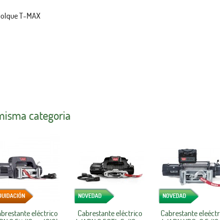
emolque T-MAX
 misma categoria
QUIDACIÓN
NOVEDAD
NOVEDAD
brestante eléctrico
Cabrestante eléctrico
Cabrestante eleéctr