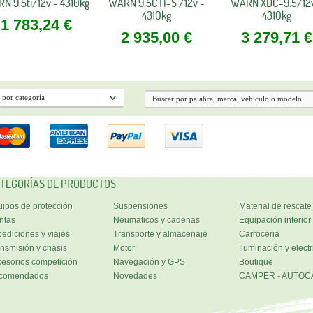
N 9.5ti/12v - 4310kg
WARN 9.5CTI-S /12v -
WARN XDC-9.5/12v
4310kg
4310kg
1 783,24 €
2 935,00 €
3 279,71 €
TEGORÍAS DE PRODUCTOS
ipos de protección
Suspensiones
Material de rescate
ntas
Neumaticos y cadenas
Equipación interior
ediciones y viajes
Transporte y almacenaje
Carroceria
nsmisión y chasis
Motor
Iluminación y electr
esorios competición
Navegación y GPS
Boutique
comendados
Novedades
CAMPER - AUTOC