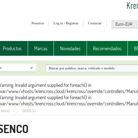
Nosotros
Log in / Registrar
Contactar
Productos
Marcas
Novedades
Recomendados
Bl
arning: Invalid argument supplied for foreach() in
var/www/vhosts/krencross.cloud/krencross/override/controllers/Manufac
arning: Invalid argument supplied for foreach() in
var/www/vhosts/krencross.cloud/krencross/override/controllers/Manufac
Inicio
SENCO
SENCO