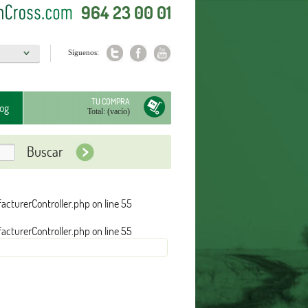
964 23 00 01
Síguenos:
a
TU COMPRA
og
Total:
(vacío)
turerController.php on line 55
turerController.php on line 55