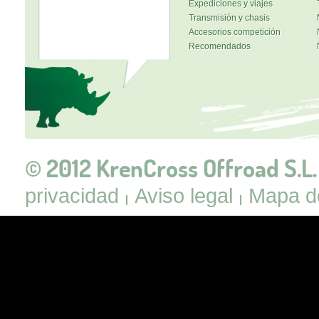
Expediciones y viajes
Transmisión y chasis
Accesorios competición
Recomendados
© 2012 KrenCross Offroad S.L.
privacidad
Aviso legal
Mapa de