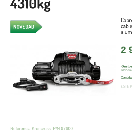
4310kg
Cabr
cable
NOVEDAD
alumi
2 
Gastos
Inform
Cantida
ESTE 
Referencia Krencross: P/N 97600