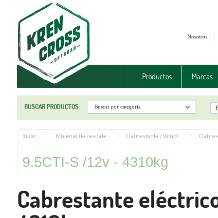
Nosotros
Productos
Marcas
BUSCAR PRODUCTOS:
Inicio
Material de rescate
Cabrestante / Winch
Cabre
9.5CTI-S /12v - 4310kg
Cabrestante eléctric