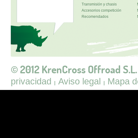
Transmisión y chasis
Accesorios competición
Recomendados
© 2012 KrenCross Offroad S.L.
privacidad
Aviso legal
Mapa de