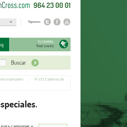
964 23 00 01
Síguenos:
a
TU COMPRA
og
Total:
(vacío)
los especiales
R-132 Cadenas de
speciales.
 para camiones y