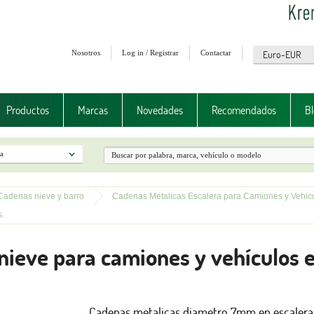
Nosotros
Log in / Registrar
Contactar
Productos
Marcas
Novedades
Recomendados
Bl
Cadenas nieve y barro
Cadenas Metalicas Escalera para Camiones y Vehicu
.
ieve para camiones y vehículos e
Cadenas metalicas diametro 7mm en escalera