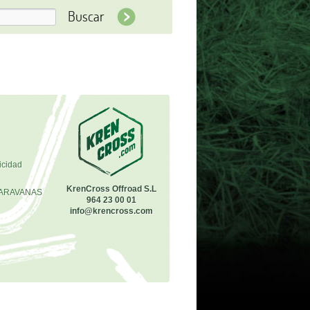
icidad
KrenCross Offroad S.L
ARAVANAS
964 23 00 01
info@krencross.com