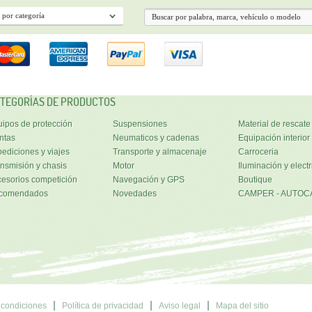
TEGORÍAS DE PRODUCTOS
ipos de protección
Suspensiones
Material de rescate
ntas
Neumaticos y cadenas
Equipación interior
ediciones y viajes
Transporte y almacenaje
Carroceria
nsmisión y chasis
Motor
Iluminación y electr
esorios competición
Navegación y GPS
Boutique
comendados
Novedades
CAMPER - AUTOC
 condiciones
Política de privacidad
Aviso legal
Mapa del sitio