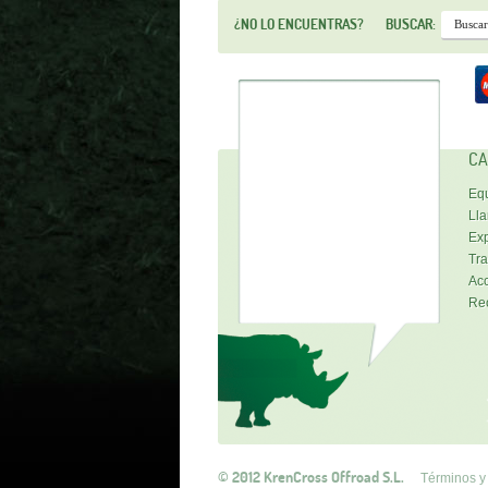
¿NO LO ENCUENTRAS?
BUSCAR:
CA
Equ
Lla
Exp
Tra
Acc
Re
© 2012 KrenCross Offroad S.L.
Términos y