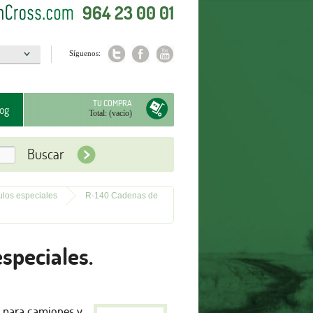
964 23 00 01
Síguenos:
a
TU COMPRA
og
Total:
(vacío)
los especiales
R-140 Cadenas de
speciales.
 para camiones y