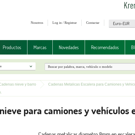
Nosotros
Log in / Registrar
Contactar
Productos
Marcas
Novedades
Recomendados
Bl
Cadenas nieve y barro
Cadenas Metalicas Escalera para Camiones y Vehicu
.
nieve para camiones y vehículos e
Cadenas metalicas diametro 8mm en escalera