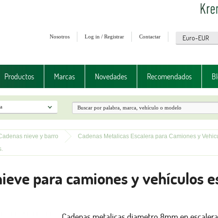
Nosotros
Log in / Registrar
Contactar
Productos
Marcas
Novedades
Recomendados
Bl
Cadenas nieve y barro
Cadenas Metalicas Escalera para Camiones y Vehicu
.
ieve para camiones y vehículos es
Cadenas metalicas diametro 8mm en escalera