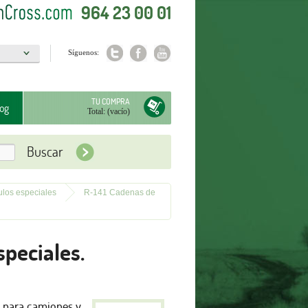
964 23 00 01
Síguenos:
a
TU COMPRA
og
Total:
(vacío)
los especiales
R-141 Cadenas de
peciales.
 para camiones y