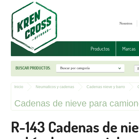
Nosotros
Productos
Marcas
BUSCAR PRODUCTOS:
Inicio
Neumaticos y cadenas
Cadenas nieve y barro
Cadenas de nieve para camione
R-143 Cadenas de ni