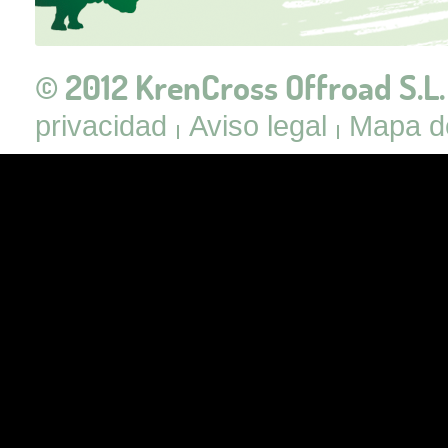
© 2012 KrenCross Offroad S.L.
privacidad
Aviso legal
Mapa de