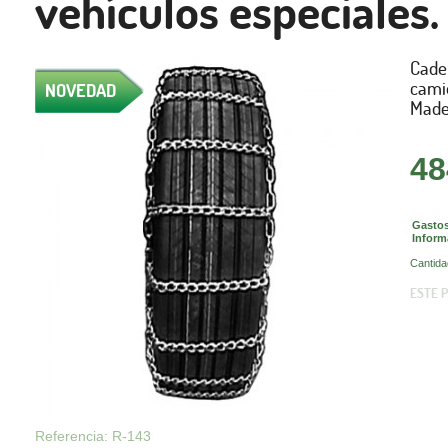
vehículos especiales.
Cade
camio
NOVEDAD
Made
48
Gastos
Inform
Cantida
ESTE 
Referencia: R-143