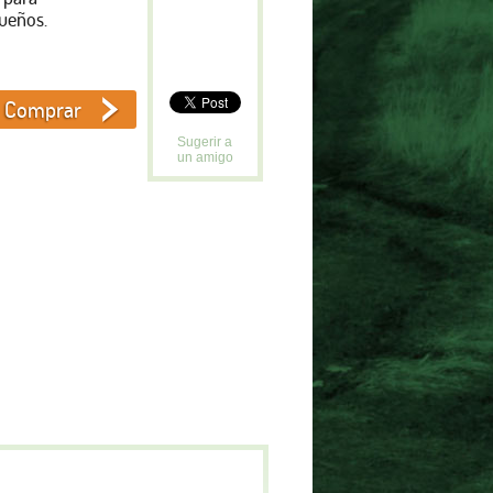
ueños.
Sugerir a
un amigo