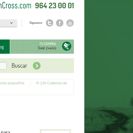
964 23 00 01
Síguenos:
a
TU COMPRA
og
Total:
(vacío)
iones pequeños
R-126 Cadenas de
 para