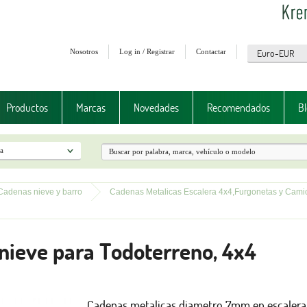
Nosotros
Log in / Registrar
Contactar
Productos
Marcas
Novedades
Recomendados
Bl
Cadenas nieve y barro
Cadenas Metalicas Escalera 4x4,Furgonetas y Cam
nieve para Todoterreno, 4x4
Cadenas metalicas diametro 7mm en escalera