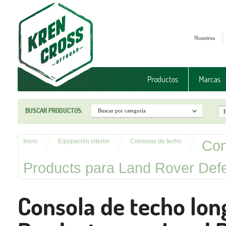
Nosotros
Productos
Marcas
BUSCAR PRODUCTOS:
Con
Inicio
Equipación interior
Consolas de techo
Products para Land Rover Def
Consola de techo lon