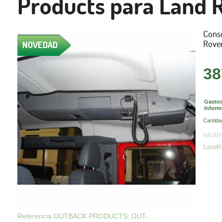
Products para Land R
Conso
Rover
NOVEDAD
38
Gastos
Inform
Cantida
VÁLIDO
LandRo
Referencia OUTBACK PRODUCTS: OUT-