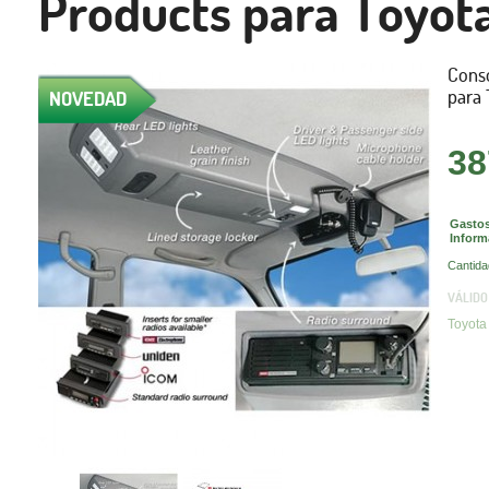
Products para Toyota
Conso
para 
NOVEDAD
38
Gastos
Inform
Cantida
VÁLIDO
Toyota