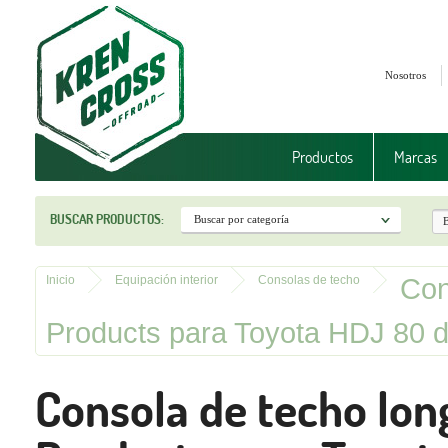
Nosotros
Productos
Marcas
BUSCAR PRODUCTOS:
Con
Inicio
Equipación interior
Consolas de techo
Products para Toyota HDJ 80 d
Consola de techo lon