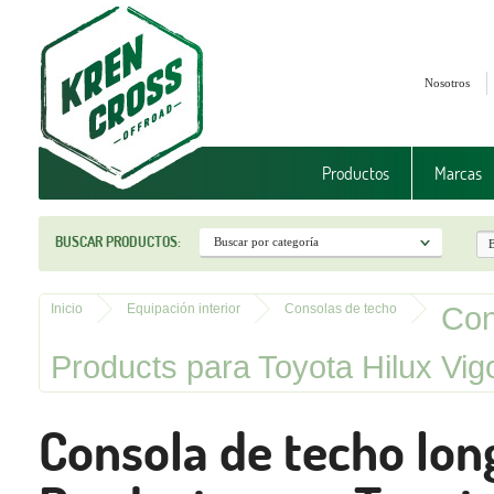
Nosotros
Productos
Marcas
BUSCAR PRODUCTOS:
Con
Inicio
Equipación interior
Consolas de techo
Products para Toyota Hilux Vi
Consola de techo lon