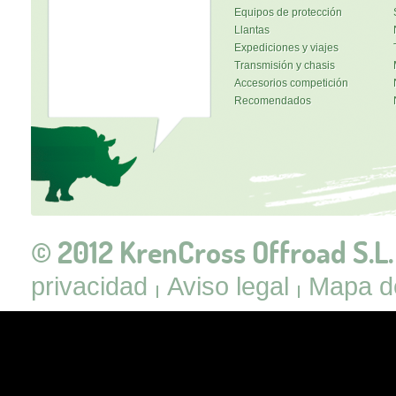
Equipos de protección
Llantas
Expediciones y viajes
Transmisión y chasis
Accesorios competición
Recomendados
© 2012 KrenCross Offroad S.L.
privacidad
Aviso legal
Mapa de