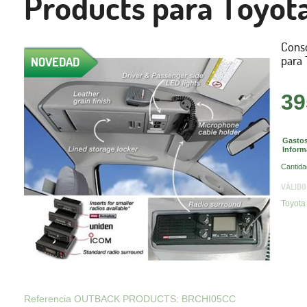
Products para Toyota
Conso
para 
NOVEDAD
39
Gastos
Inform
Cantida
VÁLIDO
Toyota 
Referencia OUTBACK PRODUCTS: BRCHI05CC