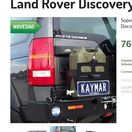
Land Rover Discovery 
Sopor
Disco
NOVEDAD
76
Gastos
Inform
Cantida
VÁLIDO
LandRo
2004-