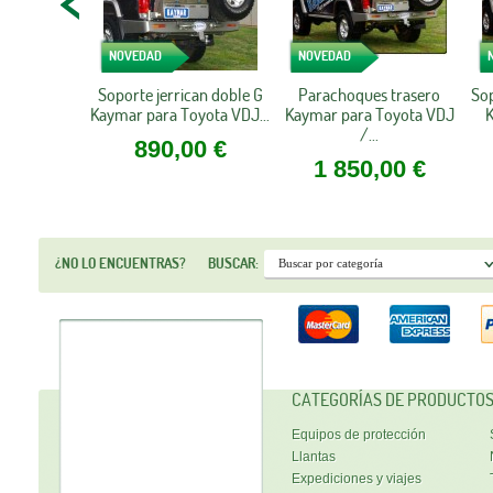
NOVEDAD
NOVEDAD
Soporte jerrican doble G
Parachoques trasero
Sop
Kaymar para Toyota VDJ...
Kaymar para Toyota VDJ
K
/...
890,00 €
1 850,00 €
¿NO LO ENCUENTRAS?
BUSCAR:
CATEGORÍAS DE PRODUCTO
Equipos de protección
Llantas
Expediciones y viajes