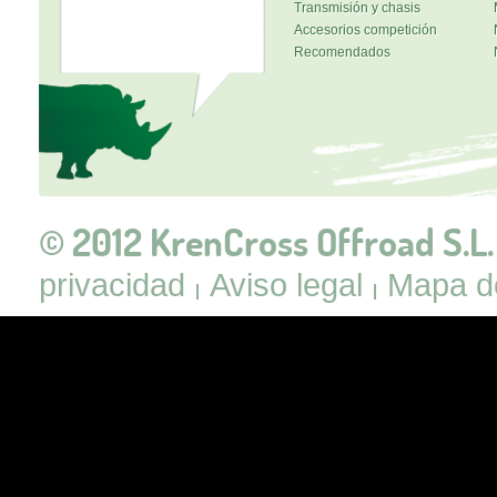
Transmisión y chasis
Accesorios competición
Recomendados
© 2012 KrenCross Offroad S.L.
privacidad
Aviso legal
Mapa de