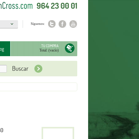
964 23 00 01
Síguenos:
a
TU COMPRA
og
Total:
(vacío)
40