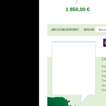
/...
1 850,00 €
¿NO LO ENCUENTRAS?
BUSCAR:
CA
Equ
Lla
Exp
Tra
Acc
Re