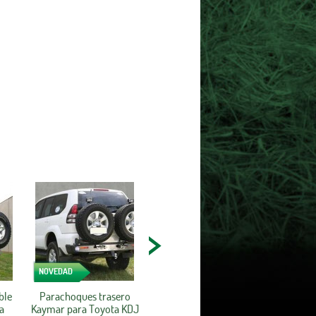
NOVEDAD
ble
Parachoques trasero
a
Kaymar para Toyota KDJ