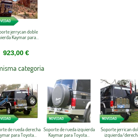
OVEDAD
porte jerrycan doble
uierda Kaymar para...
923,00 €
 misma categoria
OVEDAD
NOVEDAD
NOVEDAD
rte de rueda derecha
Soporte de rueda izquierda
Soporte jerrican do
ymar para Toyota...
Kaymar para Toyota...
izquierda/derech