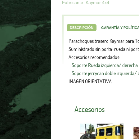
Fabricante: Kaymar 4x4
DESCRIPCIÓN
GARANTÍA Y POLÍTIC
Parachoques trasero Kaymar para T
Suministrado sin porta-rueda ni port
Accesorios recomendados:
-
Soporte Rueda izquierda/ derecha
-
Soporte jerrycan doble izquierda/
IMAGEN ORIENTATIVA
Accesorios