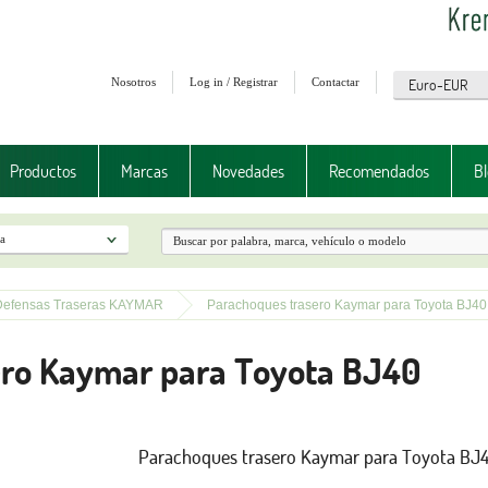
Nosotros
Log in / Registrar
Contactar
Productos
Marcas
Novedades
Recomendados
Bl
efensas Traseras KAYMAR
Parachoques trasero Kaymar para Toyota BJ40
ero Kaymar para Toyota BJ40
Parachoques trasero Kaymar para Toyota BJ