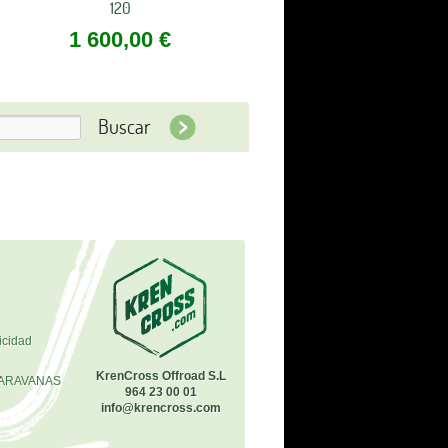
120
1 600,00 €
icidad
KrenCross Offroad S.L
ARAVANAS
964 23 00 01
info@krencross.com