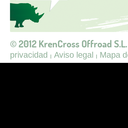
© 2012 KrenCross Offroad S.L.
privacidad
Aviso legal
Mapa de