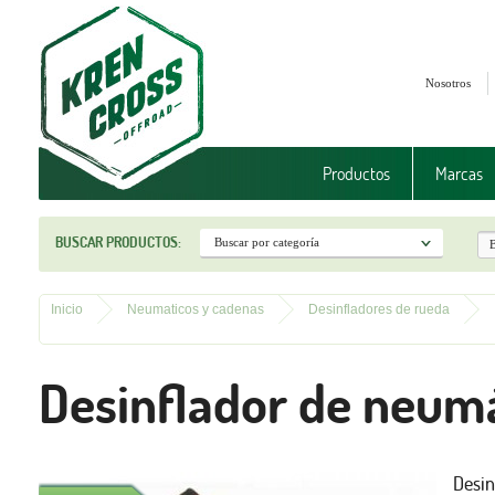
Nosotros
Productos
Marcas
BUSCAR PRODUCTOS:
Inicio
Neumaticos y cadenas
Desinfladores de rueda
Desinflador de neum
Desi