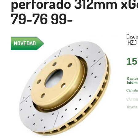
perforado 312mm xGo
79-76 99-
Disc
HZJ 
NOVEDAD
15
Gastos
Inform
Cantida
VÁLIDO
Toyota