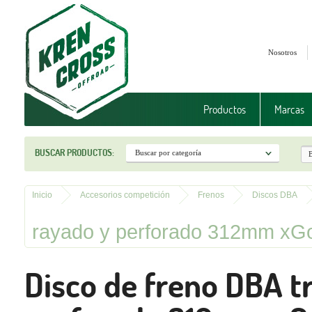
Nosotros
Productos
Marcas
BUSCAR PRODUCTOS:
Inicio
Accesorios competición
Frenos
Discos DBA
rayado y perforado 312mm xGo
Disco de freno DBA tr