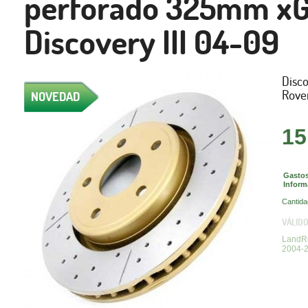
perforado 325mm xG
Discovery III 04-09
Disc
Rover
NOVEDAD
15
Gastos
Inform
Cantida
VÁLIDO
LandRo
2004-