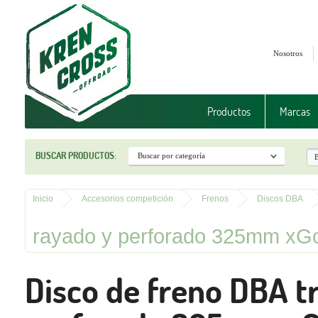
Nosotros
Productos
Marcas
BUSCAR PRODUCTOS:
Inicio
Accesorios competición
Frenos
Discos DBA
rayado y perforado 325mm xGol
Disco de freno DBA tr