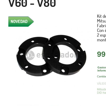
V60 - V80
Kit d
Mitsu
NOVEDAD
Fabri
Con é
2 esp
mont
99
Gastos
Inform
Cantida
VÁLIDO
Mitsub
DID ha