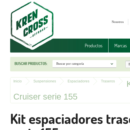
Nosotros
Productos
Marcas
BUSCAR PRODUCTOS:
Inicio
Suspensiones
Espaciadores
Traseros
Cruiser serie 155
Kit espaciadores tra