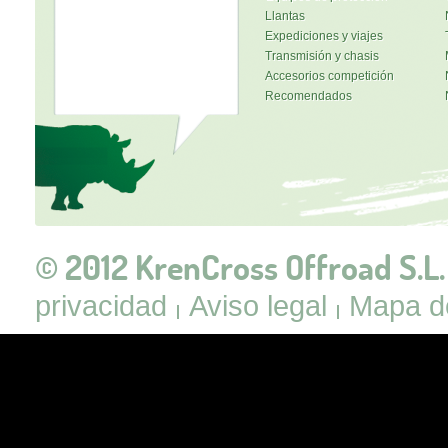
Llantas
Expediciones y viajes
Transmisión y chasis
Accesorios competición
Recomendados
© 2012 KrenCross Offroad S.L.
privacidad
Aviso legal
Mapa de