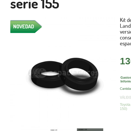
serie 155
Kit d
Land 
NOVEDAD
versi
conse
espac
13
Gastos
Inform
Cantida
VÁLIDO
Toyota
150)