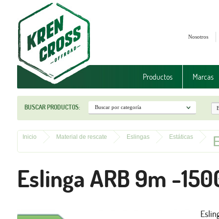
Nosotros
Productos
Marcas
BUSCAR PRODUCTOS:
Inicio
Material de rescate
Eslingas
Estáticas
Eslinga ARB 9m -15
Eslin