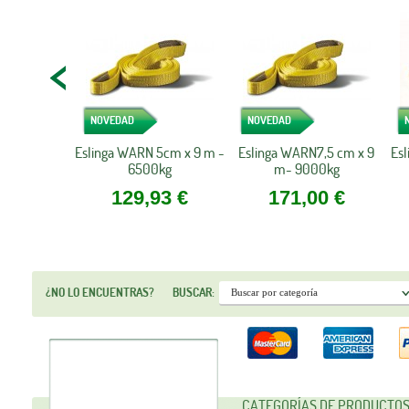
NOVEDAD
NOVEDAD
Eslinga WARN 5cm x 9 m -
Eslinga WARN7,5 cm x 9
Es
6500kg
m- 9000kg
129,93 €
171,00 €
¿NO LO ENCUENTRAS?
BUSCAR:
CATEGORÍAS DE PRODUCTO