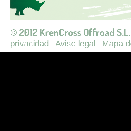
© 2012 KrenCross Offroad S.L.
privacidad
Aviso legal
Mapa de