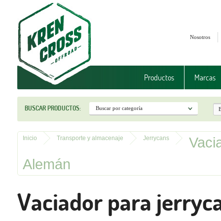
Nosotros
Productos
Marcas
BUSCAR PRODUCTOS:
Vacia
Inicio
Transporte y almacenaje
Jerrycans
Alemán
Vaciador para jerryc