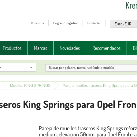
Nosotros
Log in / Registrar
Contactar
Productos
Marcas
Novedades
Recomendados
Bl
Muelles KING SPRINGS
Pareja muelles traseros King Springs para O
seros King Springs para Opel Fron
Pareja de muelles traseros King Springs refor
medium, elevación 50mm. para Opel Frontera