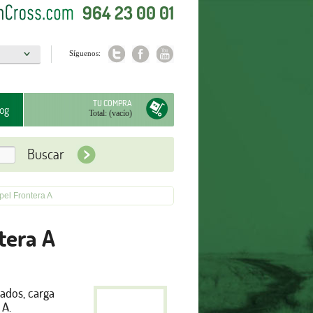
964 23 00 01
Síguenos:
a
TU COMPRA
og
Total:
(vacío)
pel Frontera A
tera A
zados, carga
 A.