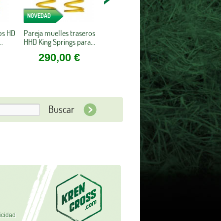
NOVEDAD
os HD
Pareja muelles traseros
.
HHD King Springs para...
290,00 €
icidad