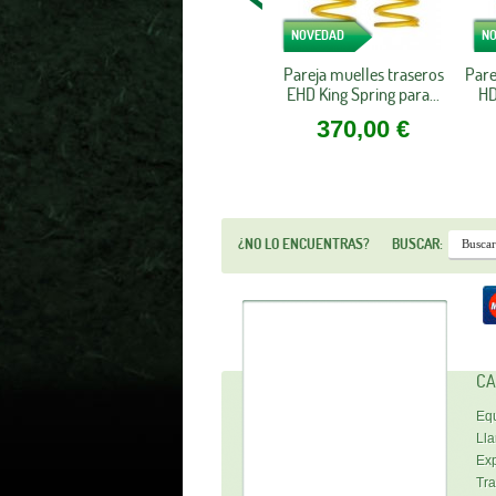
NOVEDAD
N
Pareja muelles traseros
Pare
EHD King Spring para...
HD
370,00 €
¿NO LO ENCUENTRAS?
BUSCAR:
CA
Equ
Lla
Exp
Tra