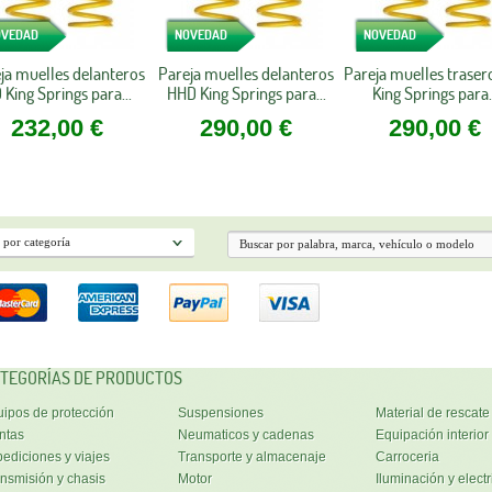
OVEDAD
NOVEDAD
NOVEDAD
ja muelles delanteros
Pareja muelles delanteros
Pareja muelles traser
 King Springs para...
HHD King Springs para...
King Springs para..
232,00 €
290,00 €
290,00 €
TEGORÍAS DE PRODUCTOS
ipos de protección
Suspensiones
Material de rescate
ntas
Neumaticos y cadenas
Equipación interior
ediciones y viajes
Transporte y almacenaje
Carroceria
nsmisión y chasis
Motor
Iluminación y electr