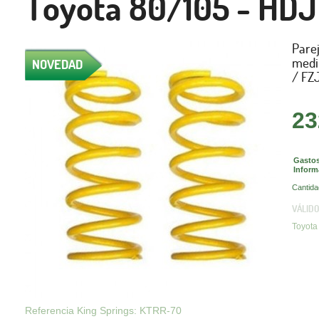
Toyota 80/105 - HDJ
Parej
medi
NOVEDAD
/ FZJ
23
Gastos
Inform
Cantida
VÁLIDO
Toyota
Referencia King Springs: KTRR-70