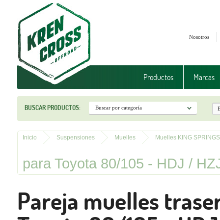
Nosotros
Productos
Marcas
BUSCAR PRODUCTOS:
Inicio
Suspensiones
Muelles
Muelles KING SPRINGS
para Toyota 80/105 - HDJ / HZ
Pareja muelles trase