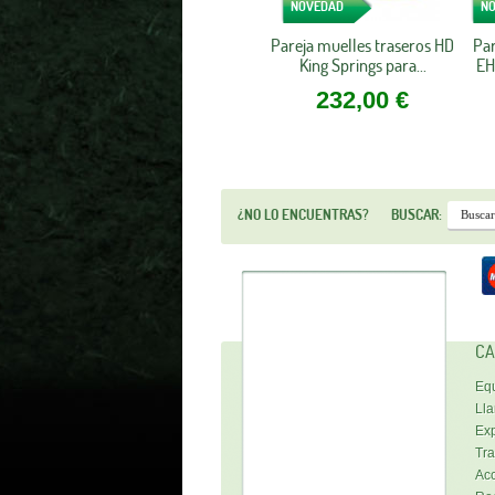
NOVEDAD
N
Pareja muelles traseros HD
Par
King Springs para...
EH
232,00 €
¿NO LO ENCUENTRAS?
BUSCAR:
CA
Equ
Lla
Exp
Tra
Acc