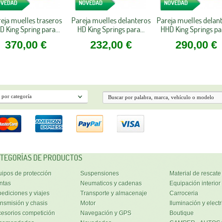
OVEDAD
NOVEDAD
NOVEDAD
eja muelles traseros
Pareja muelles delanteros
Pareja muelles delan
D King Spring para...
HD King Springs para...
HHD King Springs par
370,00 €
232,00 €
290,00 €
TEGORÍAS DE PRODUCTOS
ipos de protección
Suspensiones
Material de rescate
ntas
Neumaticos y cadenas
Equipación interior
ediciones y viajes
Transporte y almacenaje
Carroceria
nsmisión y chasis
Motor
Iluminación y electr
esorios competición
Navegación y GPS
Boutique