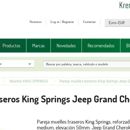
Nosotros
Log in / Registrar
Contactar
Productos
Marcas
Novedades
Recomendados
Bl
Muelles KING SPRINGS
Pareja muelles traseros King Springs Jee
aseros King Springs Jeep Grand
Pareja muelles traseros King Springs, reforzad
medium, elevación 50mm. Jeep Grand Cher