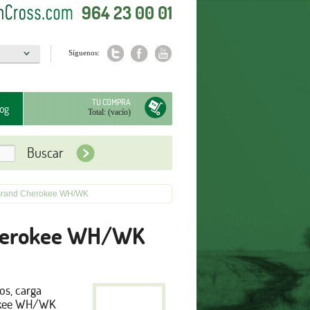
964 23 00 01
Síguenos:
a
TU COMPRA
og
Total:
(vacío)
p Grand Cherokee WH/WK
 Cherokee WH/WK
os, carga
okee WH/WK