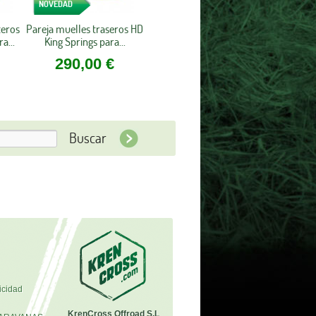
NOVEDAD
teros
Pareja muelles traseros HD
a...
King Springs para...
290,00 €
icidad
KrenCross Offroad S.L