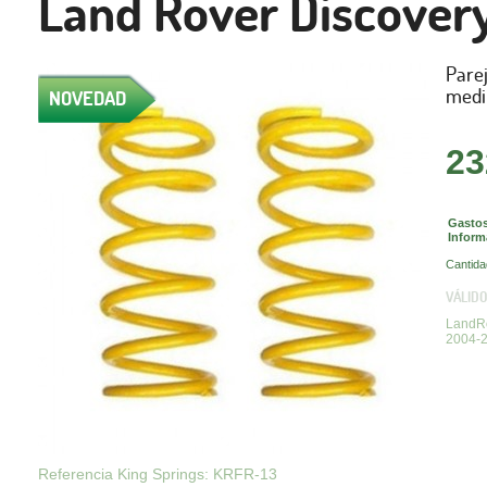
Land Rover Discovery 
Pare
medi
NOVEDAD
23
Gastos
Inform
Cantida
VÁLIDO
LandRo
2004-
Referencia King Springs: KRFR-13