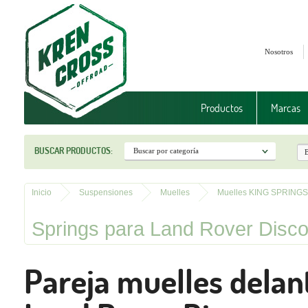
Nosotros
Productos
Marcas
BUSCAR PRODUCTOS:
Inicio
Suspensiones
Muelles
Muelles KING SPRINGS
Springs para Land Rover Discov
Pareja muelles delan