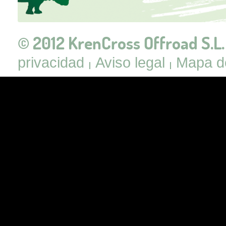
© 2012 KrenCross Offroad S.L.
privacidad
Aviso legal
Mapa de