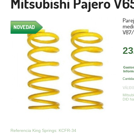
Mitsubishi Pajero V6
Parej
medi
NOVEDAD
V87/
23
Gastos
Inform
Cantida
VÁLIDO
Mitsub
DID ha
Referencia King Springs: KCFR-34