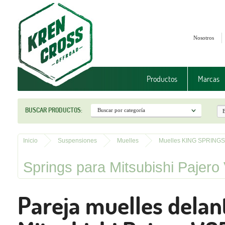
Nosotros
Productos
Marcas
BUSCAR PRODUCTOS:
Inicio
Suspensiones
Muelles
Muelles KING SPRINGS
Springs para Mitsubishi Pajero
Pareja muelles delan