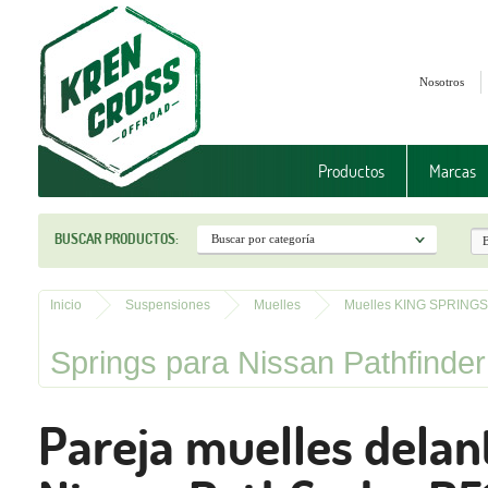
Nosotros
Productos
Marcas
BUSCAR PRODUCTOS:
Inicio
Suspensiones
Muelles
Muelles KING SPRINGS
Springs para Nissan Pathfind
Pareja muelles delan