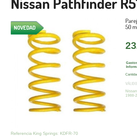
Nissan Pathfinder R
Parej
50 m
NOVEDAD
23
Gastos
Inform
Cantida
VÁLIDO
Nissan
1988-
Referencia King Springs: KDFR-70