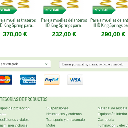
OVEDAD
NOVEDAD
NOVEDAD
eja muelles traseros
Pareja muelles delanteros
Pareja muelles delan
D King Spring para...
HD King Springs para...
HHD King Springs par
370,00 €
232,00 €
290,00 €
TEGORÍAS DE PRODUCTOS
ipos de protección
Suspensiones
Material de rescate
ntas
Neumaticos y cadenas
Equipación interior
ediciones y viajes
Transporte y almacenaje
Carroceria
nsmisión y chasis
Motor
Iluminación y electr