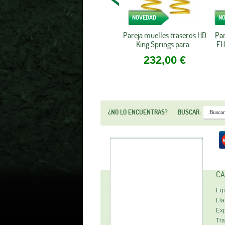
NOVEDAD
N
Pareja muelles traseros HD
Par
King Springs para...
EH
232,00 €
¿NO LO ENCUENTRAS?
BUSCAR:
CA
Equ
Lla
Exp
Tra