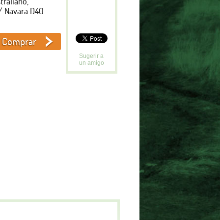
raliano,
/ Navara D40.
Sugerir a
un amigo