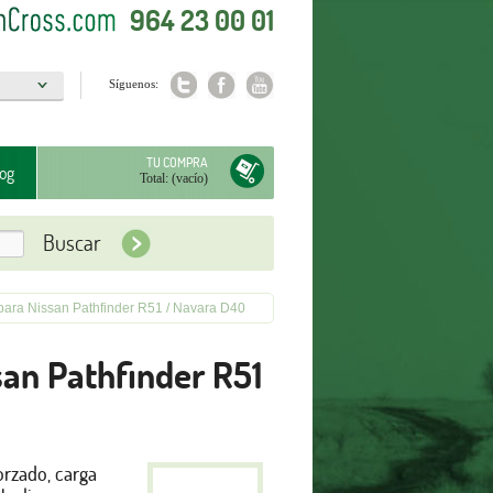
964 23 00 01
Síguenos:
a
TU COMPRA
og
Total:
(vacío)
para Nissan Pathfinder R51 / Navara D40
san Pathfinder R51
orzado,
carga