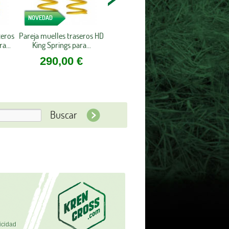
NOVEDAD
teros
Pareja muelles traseros HD
a...
King Springs para...
290,00 €
icidad