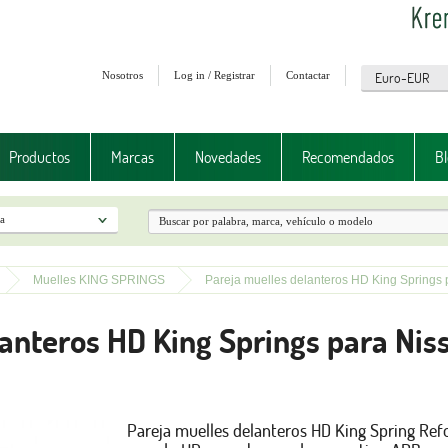
Nosotros
Log in / Registrar
Contactar
Productos
Marcas
Novedades
Recomendados
Bl
Muelles KING SPRINGS
Pareja muelles delanteros HD King Springs 
anteros HD King Springs para Nis
Pareja muelles delanteros HD King Spring Ref