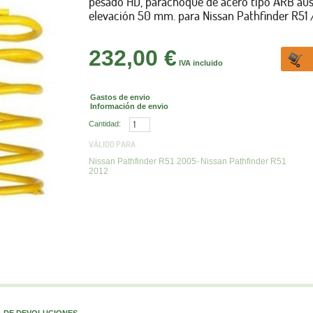
pesado HD, parachoque de acero tipo ARB aust
elevación 50 mm.
para Nissan Pathfinder R51 
232,00 €
IVA incluido
Gastos de envio
Información de envio
Cantidad:
VÁLIDO PARA
Nissan Pathfinder R51 2005-
Nissan Pathfinder R51
2012