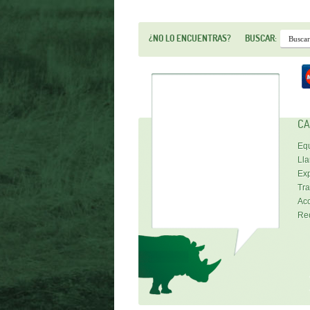
¿NO LO ENCUENTRAS?
BUSCAR:
CA
Equ
Lla
Exp
Tra
Acc
Re