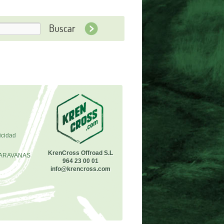
icidad
KrenCross Offroad S.L
ARAVANAS
964 23 00 01
info@krencross.com