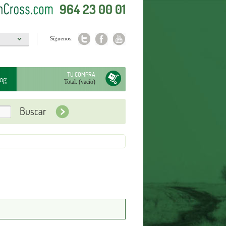
964 23 00 01
Síguenos:
a
TU COMPRA
og
Total:
(vacío)