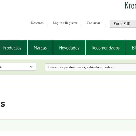
Nosotros
Log in / Registrar
Contactar
Productos
Marcas
Novedades
Recomendados
Bl
s