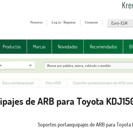
Nosotros
Log in / Registrar
Contactar
Productos
Marcas
Novedades
Recomendados
Bl
Baca portaequipaje
Pies ARB
Soportes portaequipajes de ARB par
ipajes de ARB para Toyota KDJ15
Soportes portaequipajes de ARB para Toyota 