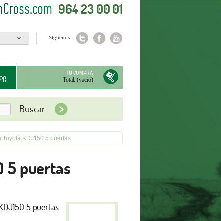
964 23 00 01
Síguenos:
a
TU COMPRA
og
Total:
(vacío)
a Toyota KDJ150 5 puertas
0 5 puertas
KDJ150 5 puertas